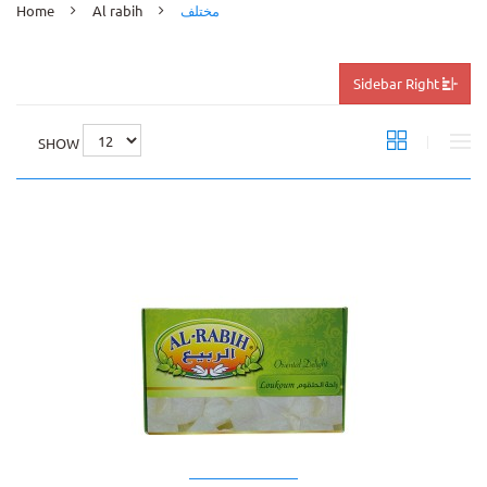
Home
Al rabih
مختلف
Sidebar Right
SHOW